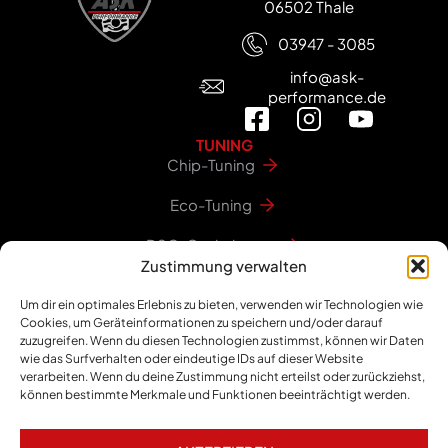
06502 Thale
03947 - 3085
info@ask-
performance.de
TUNING
Chip-Tuning
Eco-Tuning
DSG-Optimierung
Zustimmung verwalten
Um dir ein optimales Erlebnis zu bieten, verwenden wir Technologien wie
MEHR
Cookies, um Geräteinformationen zu speichern und/oder darauf
Über uns
zuzugreifen. Wenn du diesen Technologien zustimmst, können wir Daten
wie das Surfverhalten oder eindeutige IDs auf dieser Website
verarbeiten. Wenn du deine Zustimmung nicht erteilst oder zurückziehst,
Jobs
können bestimmte Merkmale und Funktionen beeinträchtigt werden.
Händler werden