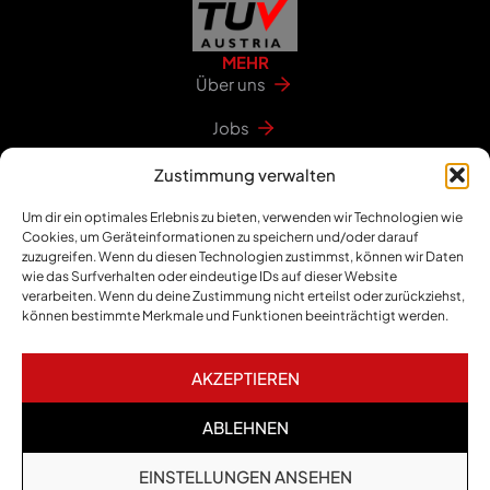
MEHR
Über uns
Jobs
Händler werden
Zustimmung verwalten
Aktuelles
Um dir ein optimales Erlebnis zu bieten, verwenden wir Technologien wie
RECHTLICHES
Cookies, um Geräteinformationen zu speichern und/oder darauf
zuzugreifen. Wenn du diesen Technologien zustimmst, können wir Daten
Impressum
wie das Surfverhalten oder eindeutige IDs auf dieser Website
verarbeiten. Wenn du deine Zustimmung nicht erteilst oder zurückziehst,
Datenschutz
können bestimmte Merkmale und Funktionen beeinträchtigt werden.
AKZEPTIEREN
ABLEHNEN
EINSTELLUNGEN ANSEHEN